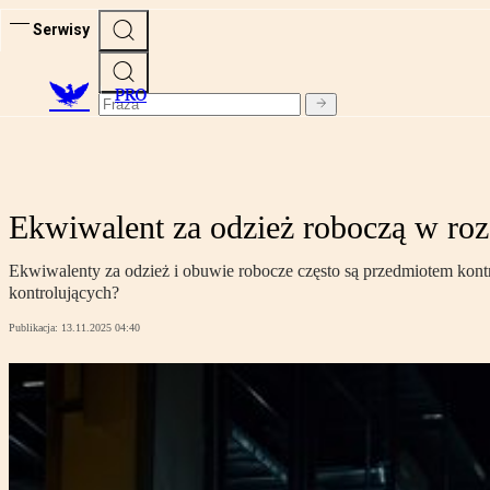
Serwisy
PRO
Ekwiwalent za odzież roboczą w ro
Ekwiwalenty za odzież i obuwie robocze często są przedmiotem kon
kontrolujących?
Publikacja:
13.11.2025 04:40