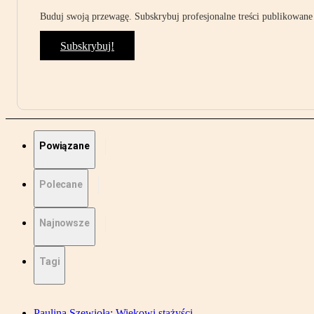
Buduj swoją przewagę. Subskrybuj profesjonalne treści publikowane 
Subskrybuj!
Powiązane
Polecane
Najnowsze
Tagi
Paulina Szewioła: Wiekowi stażyści