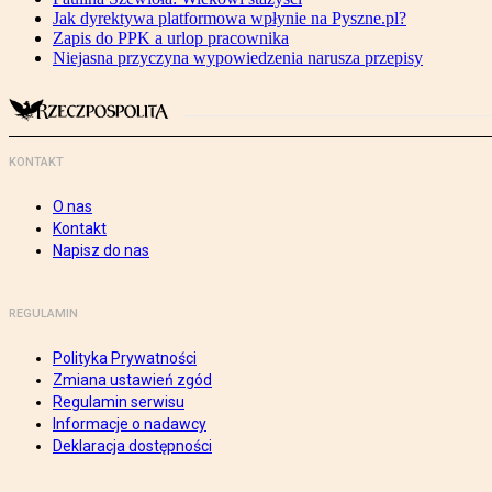
Jak dyrektywa platformowa wpłynie na Pyszne.pl?
Zapis do PPK a urlop pracownika
Niejasna przyczyna wypowiedzenia narusza przepisy
KONTAKT
O nas
Kontakt
Napisz do nas
REGULAMIN
Polityka Prywatności
Zmiana ustawień zgód
Regulamin serwisu
Informacje o nadawcy
Deklaracja dostępności