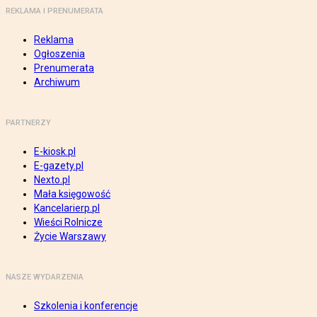
REKLAMA I PRENUMERATA
Reklama
Ogłoszenia
Prenumerata
Archiwum
PARTNERZY
E-kiosk.pl
E-gazety.pl
Nexto.pl
Mała księgowość
Kancelarierp.pl
Wieści Rolnicze
Życie Warszawy
NASZE WYDARZENIA
Szkolenia i konferencje