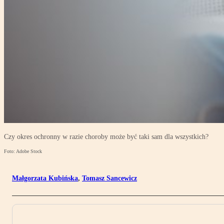
Czy okres ochronny w razie choroby może być taki sam dla wszystkich?
Foto: Adobe Stock
Małgorzata Kubińska
,
Tomasz Sancewicz