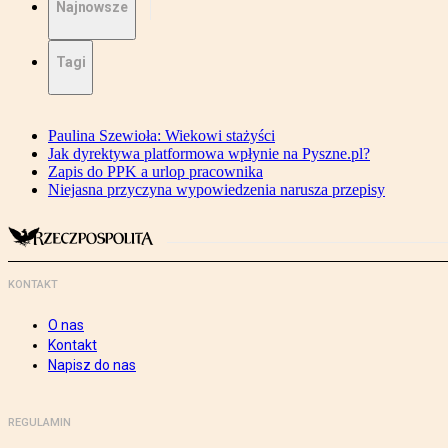
Najnowsze
Tagi
Paulina Szewioła: Wiekowi stażyści
Jak dyrektywa platformowa wpłynie na Pyszne.pl?
Zapis do PPK a urlop pracownika
Niejasna przyczyna wypowiedzenia narusza przepisy
KONTAKT
O nas
Kontakt
Napisz do nas
REGULAMIN