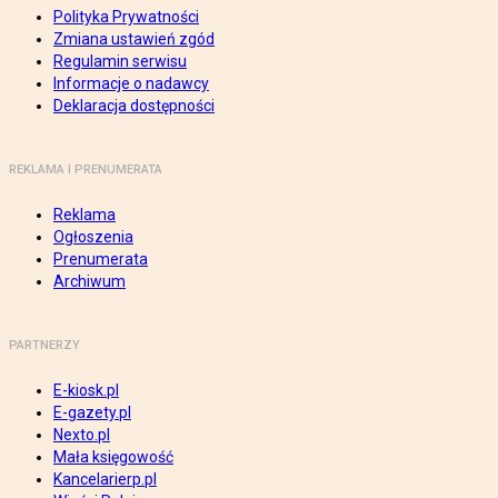
Polityka Prywatności
Zmiana ustawień zgód
Regulamin serwisu
Informacje o nadawcy
Deklaracja dostępności
REKLAMA I PRENUMERATA
Reklama
Ogłoszenia
Prenumerata
Archiwum
PARTNERZY
E-kiosk.pl
E-gazety.pl
Nexto.pl
Mała księgowość
Kancelarierp.pl