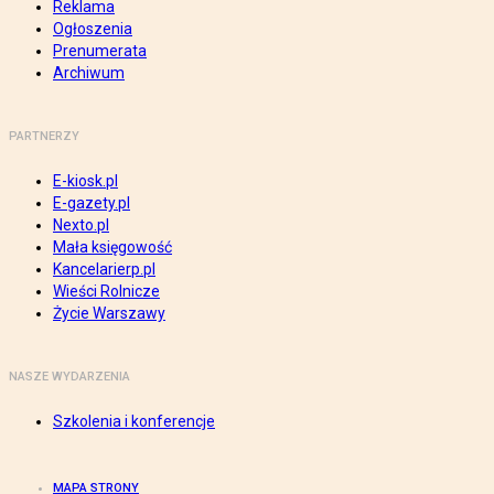
Reklama
Ogłoszenia
Prenumerata
Archiwum
PARTNERZY
E-kiosk.pl
E-gazety.pl
Nexto.pl
Mała księgowość
Kancelarierp.pl
Wieści Rolnicze
Życie Warszawy
NASZE WYDARZENIA
Szkolenia i konferencje
MAPA STRONY