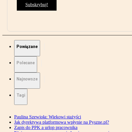
Subskrybuj!
Powiązane
Polecane
Najnowsze
Tagi
Paulina Szewioła: Wiekowi stażyści
Jak dyrektywa platformowa wpłynie na Pyszne.pl?
Zapis do PPK a urlop pracownika