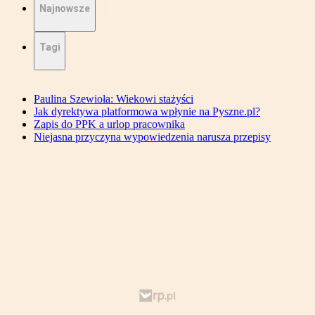
Najnowsze
Tagi
Paulina Szewioła: Wiekowi stażyści
Jak dyrektywa platformowa wpłynie na Pyszne.pl?
Zapis do PPK a urlop pracownika
Niejasna przyczyna wypowiedzenia narusza przepisy