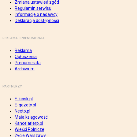
Zmiana ustawień zgód
Regulamin serwisu
Informacje o nadawcy
Deklaracja dostępności
REKLAMA I PRENUMERATA
Reklama
Ogłoszenia
Prenumerata
Archiwum
PARTNERZY
E-kiosk.pl
E-gazety.pl
Nexto.pl
Mała księgowość
Kancelarierp.pl
Wieści Rolnicze
Życie Warszawy