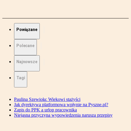
Powiązane
Polecane
Najnowsze
Tagi
Paulina Szewioła: Wiekowi stażyści
Jak dyrektywa platformowa wpłynie na Pyszne.pl?
Zapis do PPK a urlop pracownika
Niejasna przyczyna wypowiedzenia narusza przepisy