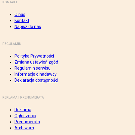
KONTAKT
O nas
Kontakt
Napisz do nas
REGULAMIN
Polityka Prywatności
Zmiana ustawień zgód
Regulamin serwisu
Informacje o nadawcy
Deklaracja dostępności
REKLAMA I PRENUMERATA
Reklama
Ogłoszenia
Prenumerata
Archiwum