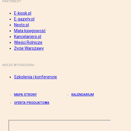
PARTNERZY
E-kiosk.pl
E-gazety.pl
Nexto.pl
Mała księgowość
Kancelarierp.pl
Wieści Rolnicze
Życie Warszawy
NASZE WYDARZENIA
Szkolenia i konferencje
MAPA STRONY
KALENDARIUM
OFERTA PRODUKTOWA