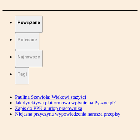
Powiązane
Polecane
Najnowsze
Tagi
Paulina Szewioła: Wiekowi stażyści
Jak dyrektywa platformowa wpłynie na Pyszne.pl?
Zapis do PPK a urlop pracownika
Niejasna przyczyna wypowiedzenia narusza przepisy