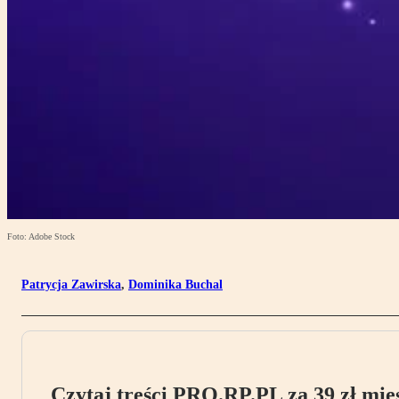
Foto: Adobe Stock
Patrycja Zawirska
,
Dominika Buchal
Czytaj treści PRO.RP.PL za 39 zł mies