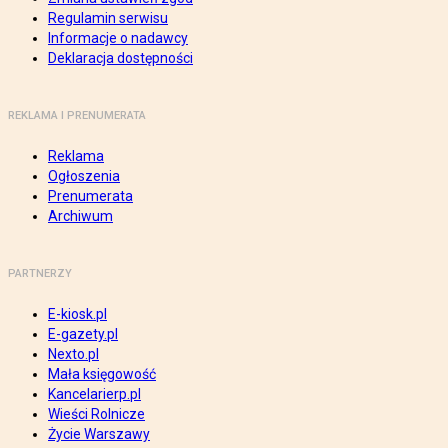
Regulamin serwisu
Informacje o nadawcy
Deklaracja dostępności
REKLAMA I PRENUMERATA
Reklama
Ogłoszenia
Prenumerata
Archiwum
PARTNERZY
E-kiosk.pl
E-gazety.pl
Nexto.pl
Mała księgowość
Kancelarierp.pl
Wieści Rolnicze
Życie Warszawy