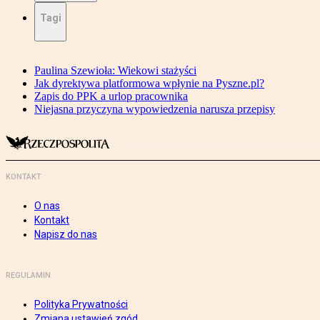
Tagi
Paulina Szewioła: Wiekowi stażyści
Jak dyrektywa platformowa wpłynie na Pyszne.pl?
Zapis do PPK a urlop pracownika
Niejasna przyczyna wypowiedzenia narusza przepisy
KONTAKT
O nas
Kontakt
Napisz do nas
REGULAMIN
Polityka Prywatności
Zmiana ustawień zgód