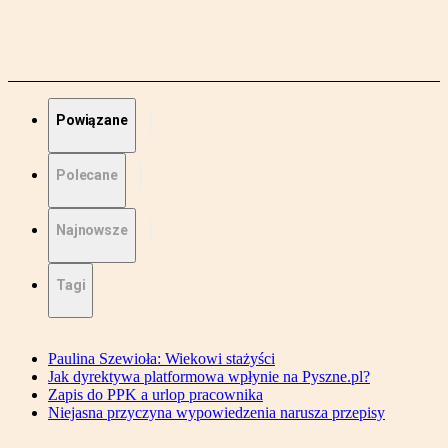
Powiązane
Polecane
Najnowsze
Tagi
Paulina Szewioła: Wiekowi stażyści
Jak dyrektywa platformowa wpłynie na Pyszne.pl?
Zapis do PPK a urlop pracownika
Niejasna przyczyna wypowiedzenia narusza przepisy