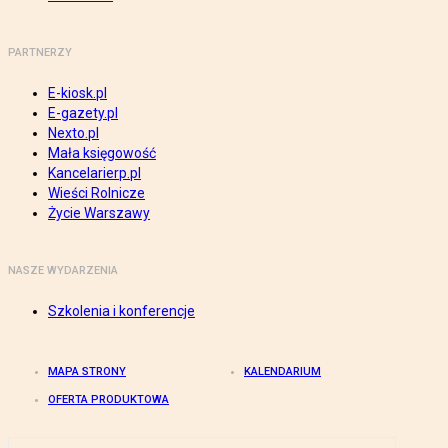
PARTNERZY
E-kiosk.pl
E-gazety.pl
Nexto.pl
Mała księgowość
Kancelarierp.pl
Wieści Rolnicze
Życie Warszawy
NASZE WYDARZENIA
Szkolenia i konferencje
MAPA STRONY
KALENDARIUM
OFERTA PRODUKTOWA