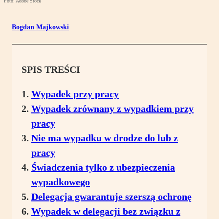
Foto: Adobe Stock
Bogdan Majkowski
SPIS TREŚCI
Wypadek przy pracy
Wypadek zrównany z wypadkiem przy
pracy
Nie ma wypadku w drodze do lub z
pracy
Świadczenia tylko z ubezpieczenia
wypadkowego
Delegacja gwarantuje szerszą ochronę
Wypadek w delegacji bez związku z