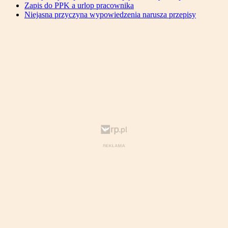
Zapis do PPK a urlop pracownika
Niejasna przyczyna wypowiedzenia narusza przepisy