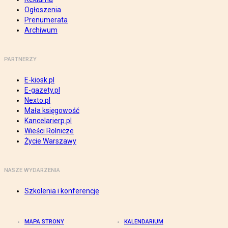
Ogłoszenia
Prenumerata
Archiwum
PARTNERZY
E-kiosk.pl
E-gazety.pl
Nexto.pl
Mała księgowość
Kancelarierp.pl
Wieści Rolnicze
Życie Warszawy
NASZE WYDARZENIA
Szkolenia i konferencje
MAPA STRONY
KALENDARIUM