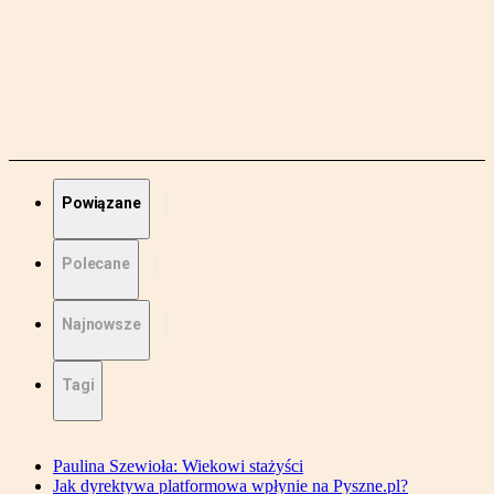
Powiązane
Polecane
Najnowsze
Tagi
Paulina Szewioła: Wiekowi stażyści
Jak dyrektywa platformowa wpłynie na Pyszne.pl?