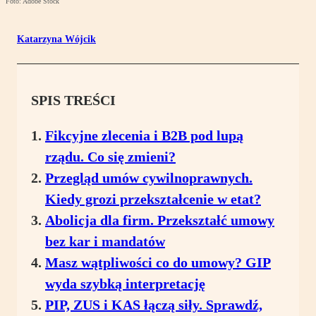
Foto: Adobe Stock
Katarzyna Wójcik
SPIS TREŚCI
Fikcyjne zlecenia i B2B pod lupą
rządu. Co się zmieni?
Przegląd umów cywilnoprawnych.
Kiedy grozi przekształcenie w etat?
Abolicja dla firm. Przekształć umowy
bez kar i mandatów
Masz wątpliwości co do umowy? GIP
wyda szybką interpretację
PIP, ZUS i KAS łączą siły. Sprawdź,