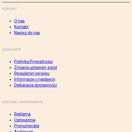
KONTAKT
O nas
Kontakt
Napisz do nas
REGULAMIN
Polityka Prywatności
Zmiana ustawień zgód
Regulamin serwisu
Informacje o nadawcy
Deklaracja dostępności
REKLAMA I PRENUMERATA
Reklama
Ogłoszenia
Prenumerata
Archiwum