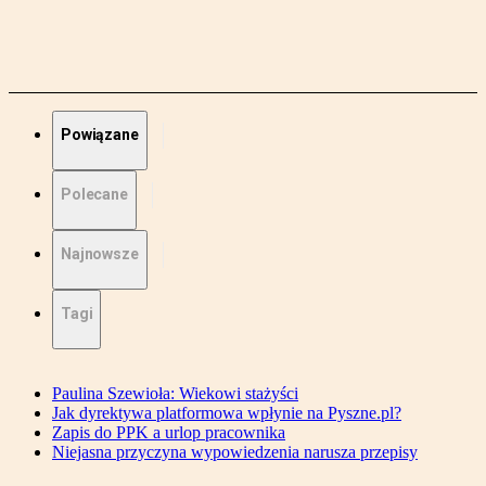
Powiązane
Polecane
Najnowsze
Tagi
Paulina Szewioła: Wiekowi stażyści
Jak dyrektywa platformowa wpłynie na Pyszne.pl?
Zapis do PPK a urlop pracownika
Niejasna przyczyna wypowiedzenia narusza przepisy