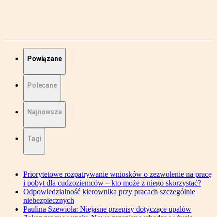
Powiązane
Polecane
Najnowsze
Tagi
Priorytetowe rozpatrywanie wniosków o zezwolenie na pracę
i pobyt dla cudzoziemców – kto może z niego skorzystać?
Odpowiedzialność kierownika przy pracach szczególnie
niebezpiecznych
Paulina Szewioła: Niejasne przepisy dotyczące upałów