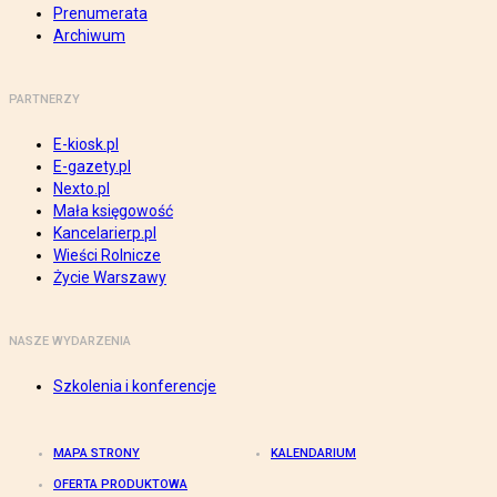
Prenumerata
Archiwum
PARTNERZY
E-kiosk.pl
E-gazety.pl
Nexto.pl
Mała księgowość
Kancelarierp.pl
Wieści Rolnicze
Życie Warszawy
NASZE WYDARZENIA
Szkolenia i konferencje
MAPA STRONY
KALENDARIUM
OFERTA PRODUKTOWA