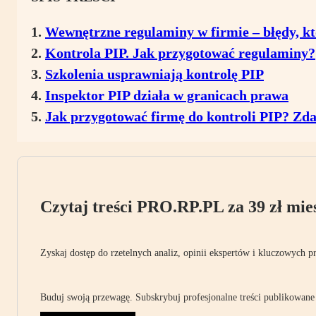
Wewnętrzne regulaminy w firmie – błędy, kt
Kontrola PIP. Jak przygotować regulaminy?
Szkolenia usprawniają kontrolę PIP
Inspektor PIP działa w granicach prawa
Jak przygotować firmę do kontroli PIP? Zd
Czytaj treści PRO.RP.PL za 39 zł mies
Zyskaj dostęp do rzetelnych analiz, opinii ekspertów i kluczowych p
Buduj swoją przewagę. Subskrybuj profesjonalne treści publikowane 