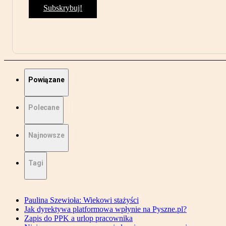
Subskrybuj!
Powiązane
Polecane
Najnowsze
Tagi
Paulina Szewioła: Wiekowi stażyści
Jak dyrektywa platformowa wpłynie na Pyszne.pl?
Zapis do PPK a urlop pracownika