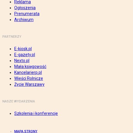
Reklama
Ogłoszenia
Prenumerata
Archiwum
PARTNERZY
E-kiosk.pl
E-gazety.pl
Nexto.pl
Mała księgowość
Kancelarierp.pl
Wieści Rolnicze
Życie Warszawy
NASZE WYDARZENIA
Szkolenia i konferencje
MAPA STRONY