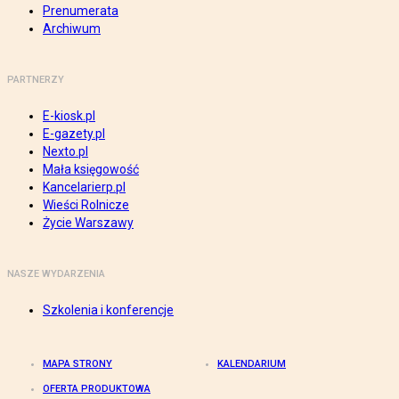
Prenumerata
Archiwum
PARTNERZY
E-kiosk.pl
E-gazety.pl
Nexto.pl
Mała księgowość
Kancelarierp.pl
Wieści Rolnicze
Życie Warszawy
NASZE WYDARZENIA
Szkolenia i konferencje
MAPA STRONY
KALENDARIUM
OFERTA PRODUKTOWA