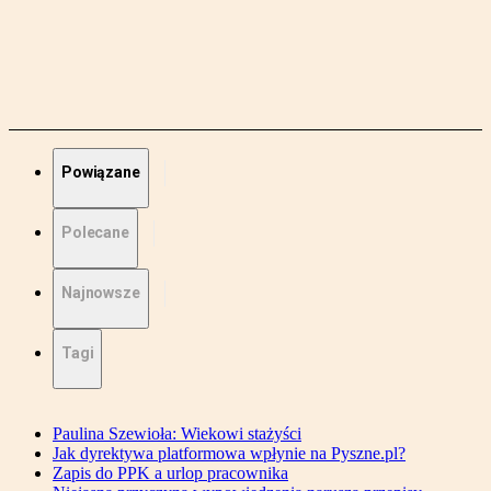
Powiązane
Polecane
Najnowsze
Tagi
Paulina Szewioła: Wiekowi stażyści
Jak dyrektywa platformowa wpłynie na Pyszne.pl?
Zapis do PPK a urlop pracownika