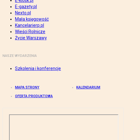
E-kiosk.pl
E-gazety.pl
Nexto.pl
Mała księgowość
Kancelarierp.pl
Wieści Rolnicze
Życie Warszawy
NASZE WYDARZENIA
Szkolenia i konferencje
MAPA STRONY
KALENDARIUM
OFERTA PRODUKTOWA