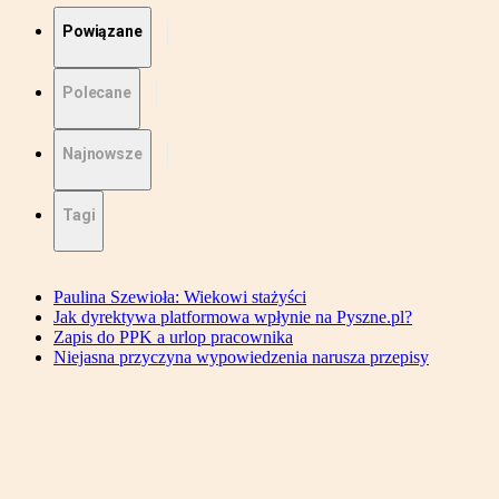
Powiązane
Polecane
Najnowsze
Tagi
Paulina Szewioła: Wiekowi stażyści
Jak dyrektywa platformowa wpłynie na Pyszne.pl?
Zapis do PPK a urlop pracownika
Niejasna przyczyna wypowiedzenia narusza przepisy