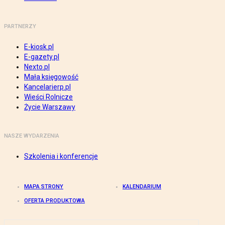
PARTNERZY
E-kiosk.pl
E-gazety.pl
Nexto.pl
Mała księgowość
Kancelarierp.pl
Wieści Rolnicze
Życie Warszawy
NASZE WYDARZENIA
Szkolenia i konferencje
MAPA STRONY
KALENDARIUM
OFERTA PRODUKTOWA