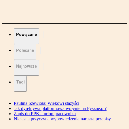
Powiązane
Polecane
Najnowsze
Tagi
Paulina Szewioła: Wiekowi stażyści
Jak dyrektywa platformowa wpłynie na Pyszne.pl?
Zapis do PPK a urlop pracownika
Niejasna przyczyna wypowiedzenia narusza przepisy