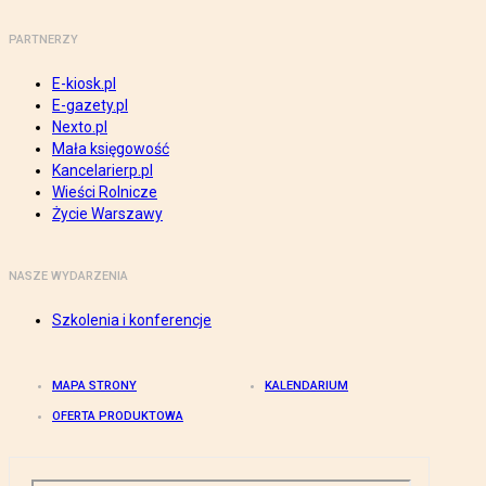
PARTNERZY
E-kiosk.pl
E-gazety.pl
Nexto.pl
Mała księgowość
Kancelarierp.pl
Wieści Rolnicze
Życie Warszawy
NASZE WYDARZENIA
Szkolenia i konferencje
MAPA STRONY
KALENDARIUM
OFERTA PRODUKTOWA