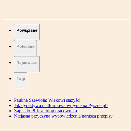
Powiązane
Polecane
Najnowsze
Tagi
Paulina Szewioła: Wiekowi stażyści
Jak dyrektywa platformowa wpłynie na Pyszne.pl?
Zapis do PPK a urlop pracownika
Niejasna przyczyna wypowiedzenia narusza przepisy