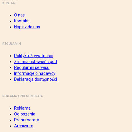
KONTAKT
O nas
Kontakt
Napisz do nas
REGULAMIN
Polityka Prywatności
Zmiana ustawień zgód
Regulamin serwisu
Informacje o nadawcy
Deklaracja dostępności
REKLAMA I PRENUMERATA
Reklama
Ogłoszenia
Prenumerata
Archiwum