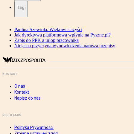
Tagi
Paulina Szewioła: Wiekowi stażyści
Jak dyrektywa platformowa wpłynie na Pyszne.pl?
Zapis do PPK a urlop pracownika
Niejasna przyczyna wypowiedzenia narusza przepisy
KONTAKT
O nas
Kontakt
Napisz do nas
REGULAMIN
Polityka Prywatności
Zmiana ustawień zgód