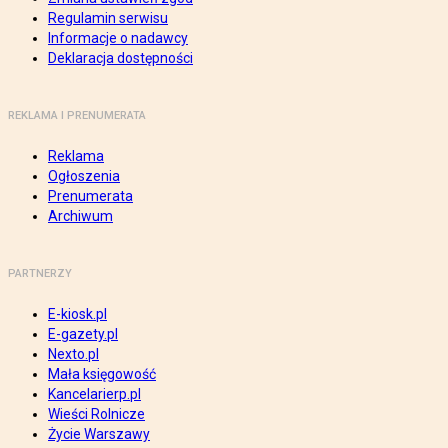
Regulamin serwisu
Informacje o nadawcy
Deklaracja dostępności
REKLAMA I PRENUMERATA
Reklama
Ogłoszenia
Prenumerata
Archiwum
PARTNERZY
E-kiosk.pl
E-gazety.pl
Nexto.pl
Mała księgowość
Kancelarierp.pl
Wieści Rolnicze
Życie Warszawy