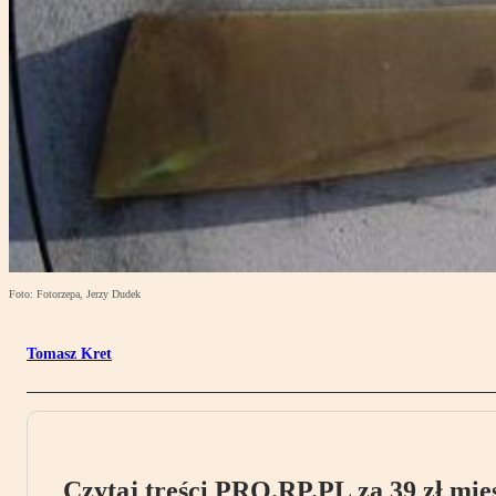
Foto: Fotorzepa, Jerzy Dudek
Tomasz Kret
Czytaj treści PRO.RP.PL za 39 zł mies