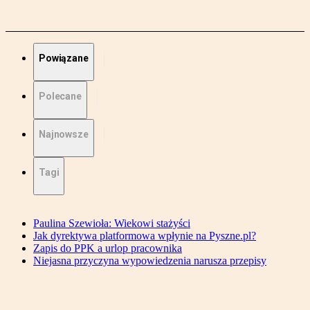
Powiązane
Polecane
Najnowsze
Tagi
Paulina Szewioła: Wiekowi stażyści
Jak dyrektywa platformowa wpłynie na Pyszne.pl?
Zapis do PPK a urlop pracownika
Niejasna przyczyna wypowiedzenia narusza przepisy