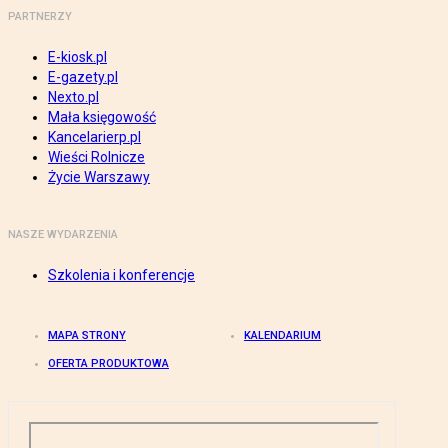
PARTNERZY
E-kiosk.pl
E-gazety.pl
Nexto.pl
Mała księgowość
Kancelarierp.pl
Wieści Rolnicze
Życie Warszawy
NASZE WYDARZENIA
Szkolenia i konferencje
MAPA STRONY
KALENDARIUM
OFERTA PRODUKTOWA