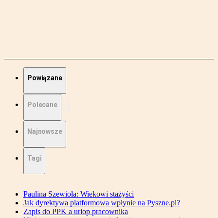
Powiązane
Polecane
Najnowsze
Tagi
Paulina Szewioła: Wiekowi stażyści
Jak dyrektywa platformowa wpłynie na Pyszne.pl?
Zapis do PPK a urlop pracownika