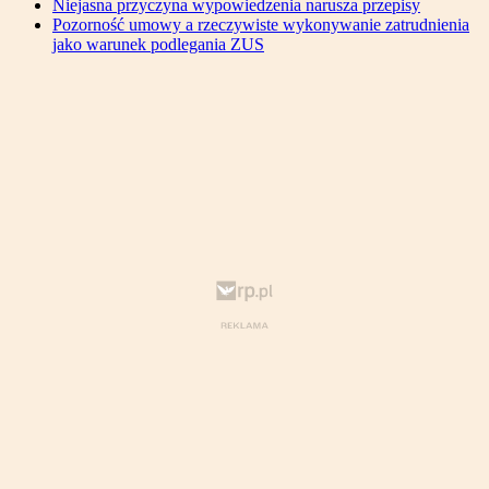
Niejasna przyczyna wypowiedzenia narusza przepisy
Pozorność umowy a rzeczywiste wykonywanie zatrudnienia
jako warunek podlegania ZUS