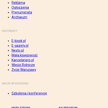
Reklama
Ogłoszenia
Prenumerata
Archiwum
PARTNERZY
E-kiosk.pl
E-gazety.pl
Nexto.pl
Mała księgowość
Kancelarierp.pl
Wieści Rolnicze
Życie Warszawy
NASZE WYDARZENIA
Szkolenia i konferencje
MAPA STRONY
KALENDARIUM