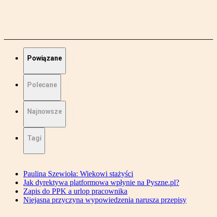
Powiązane
Polecane
Najnowsze
Tagi
Paulina Szewioła: Wiekowi stażyści
Jak dyrektywa platformowa wpłynie na Pyszne.pl?
Zapis do PPK a urlop pracownika
Niejasna przyczyna wypowiedzenia narusza przepisy