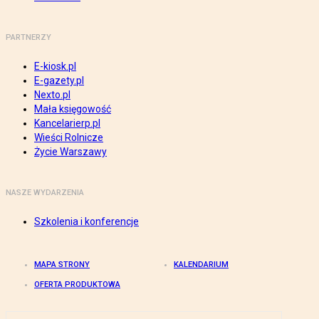
PARTNERZY
E-kiosk.pl
E-gazety.pl
Nexto.pl
Mała księgowość
Kancelarierp.pl
Wieści Rolnicze
Życie Warszawy
NASZE WYDARZENIA
Szkolenia i konferencje
MAPA STRONY
KALENDARIUM
OFERTA PRODUKTOWA