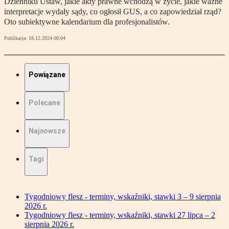
Dzienniku Ustaw, jakie akty prawne wchodzą w życie, jakie ważne
interpretacje wydały sądy, co ogłosił GUS, a co zapowiedział rząd?
Oto subiektywne kalendarium dla profesjonalistów.
Publikacja:
18.12.2024 00:04
Powiązane
Polecane
Najnowsze
Tagi
Tygodniowy flesz - terminy, wskaźniki, stawki 3 – 9 sierpnia
2026 r.
Tygodniowy flesz - terminy, wskaźniki, stawki 27 lipca – 2
sierpnia 2026 r.