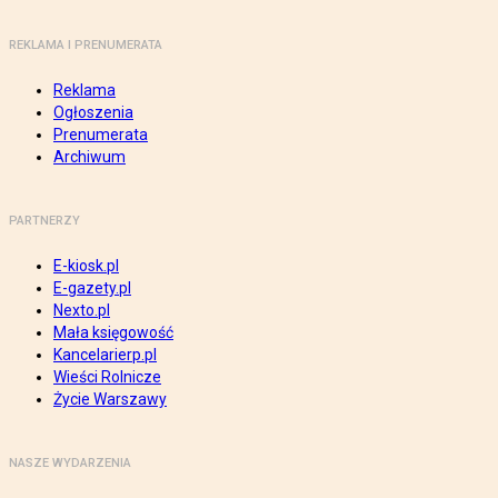
REKLAMA I PRENUMERATA
Reklama
Ogłoszenia
Prenumerata
Archiwum
PARTNERZY
E-kiosk.pl
E-gazety.pl
Nexto.pl
Mała księgowość
Kancelarierp.pl
Wieści Rolnicze
Życie Warszawy
NASZE WYDARZENIA