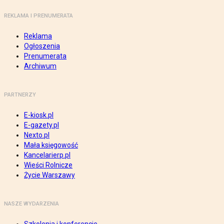
REKLAMA I PRENUMERATA
Reklama
Ogłoszenia
Prenumerata
Archiwum
PARTNERZY
E-kiosk.pl
E-gazety.pl
Nexto.pl
Mała księgowość
Kancelarierp.pl
Wieści Rolnicze
Życie Warszawy
NASZE WYDARZENIA