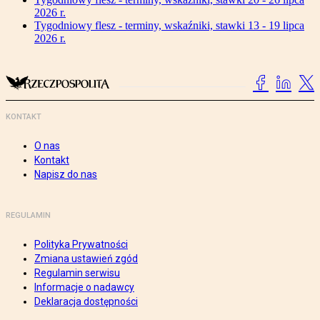
2026 r.
Tygodniowy flesz - terminy, wskaźniki, stawki 13 - 19 lipca
2026 r.
KONTAKT
O nas
Kontakt
Napisz do nas
REGULAMIN
Polityka Prywatności
Zmiana ustawień zgód
Regulamin serwisu
Informacje o nadawcy
Deklaracja dostępności