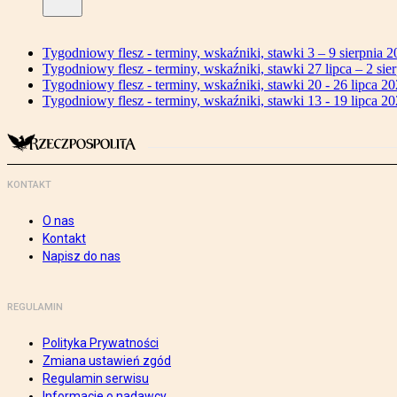
Tygodniowy flesz - terminy, wskaźniki, stawki 3 – 9 sierpnia 2
Tygodniowy flesz - terminy, wskaźniki, stawki 27 lipca – 2 sier
Tygodniowy flesz - terminy, wskaźniki, stawki 20 - 26 lipca 20
Tygodniowy flesz - terminy, wskaźniki, stawki 13 - 19 lipca 20
KONTAKT
O nas
Kontakt
Napisz do nas
REGULAMIN
Polityka Prywatności
Zmiana ustawień zgód
Regulamin serwisu
Informacje o nadawcy