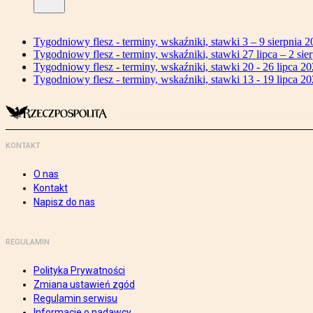
Tygodniowy flesz - terminy, wskaźniki, stawki 3 – 9 sierpnia 2
Tygodniowy flesz - terminy, wskaźniki, stawki 27 lipca – 2 sier
Tygodniowy flesz - terminy, wskaźniki, stawki 20 - 26 lipca 20
Tygodniowy flesz - terminy, wskaźniki, stawki 13 - 19 lipca 20
KONTAKT
O nas
Kontakt
Napisz do nas
REGULAMIN
Polityka Prywatności
Zmiana ustawień zgód
Regulamin serwisu
Informacje o nadawcy