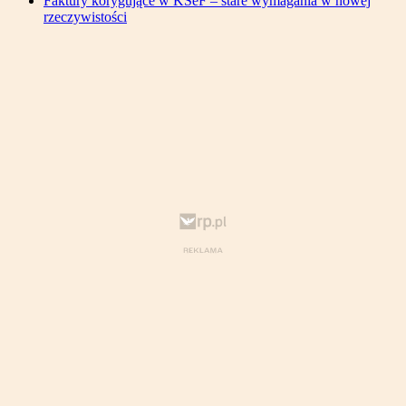
Faktury korygujące w KSeF – stare wymagania w nowej
rzeczywistości