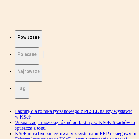
Powiązane
Polecane
Najnowsze
Tagi
Fakturę dla rolnika ryczałtowego z PESEL należy wystawić
w KSeF
Wizualizacja może się różnić od faktury w KSeF. Skarbówka
spuszcza z tonu
KSeF musi być zintegrowany z systemami ERP i księgowymi