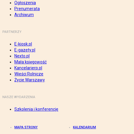
Ogłoszenia
Prenumerata
Archiwum
PARTNERZY
E-kiosk.pl
E-gazety.pl
Nexto.pl
Mała księgowość
Kancelarierp.pl
Wieści Rolnicze
Życie Warszawy
NASZE WYDARZENIA
Szkolenia i konferencje
MAPA STRONY
KALENDARIUM