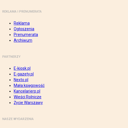
REKLAMA I PRENUMERATA
Reklama
Ogłoszenia
Prenumerata
Archiwum
PARTNERZY
E-kiosk.pl
E-gazety.pl
Nexto.pl
Mała księgowość
Kancelarierp.pl
Wieści Rolnicze
Życie Warszawy
NASZE WYDARZENIA