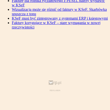
Fakturę dla rolnika ryczałtowego z PESEL należy wystawić
w KSeF
Wizualizacja może się różnić od faktury w KSeF. Skarbówka
spuszcza z tonu
KSeF musi być zintegrowany z systemami ERP i księgowymi
Faktury korygujące w KSeF – stare wymagania w nowej
rzeczywistości