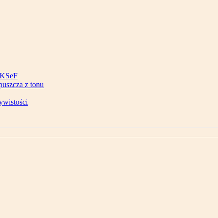
w KSeF
puszcza z tonu
ywistości