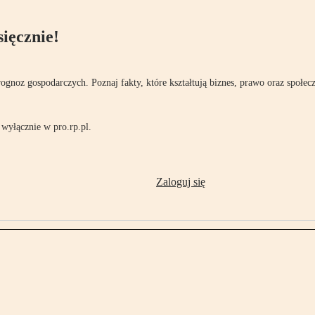
ięcznie!
rognoz gospodarczych. Poznaj fakty, które kształtują biznes, prawo oraz społec
wyłącznie w pro.rp.pl.
Zaloguj się