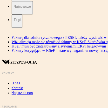
Najnowsze
Tagi
Fakturę dla rolnika ryczałtowego z PESEL należy wystawić 
Wizualizacja może się różnić od faktury w KSeF. Skarbówka s
KSeF musi być zintegrowany z systemami ERP i księgowymi
Faktury korygujące w KSeF – stare wymagania w nowej rzecz
KONTAKT
O nas
Kontakt
Napisz do nas
REGULAMIN