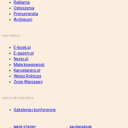
Reklama
Ogłoszenia
Prenumerata
Archiwum
PARTNERZY
E-kiosk.pl
E-gazety.pl
Nexto.pl
Mała księgowość
Kancelarierp.pl
Wieści Rolnicze
Życie Warszawy
NASZE WYDARZENIA
Szkolenia i konferencje
MAPA STRONY
KALENDARIUM