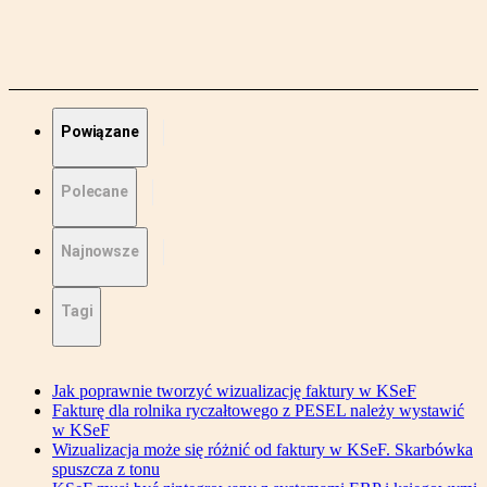
Powiązane
Polecane
Najnowsze
Tagi
Jak poprawnie tworzyć wizualizację faktury w KSeF
Fakturę dla rolnika ryczałtowego z PESEL należy wystawić
w KSeF
Wizualizacja może się różnić od faktury w KSeF. Skarbówka
spuszcza z tonu