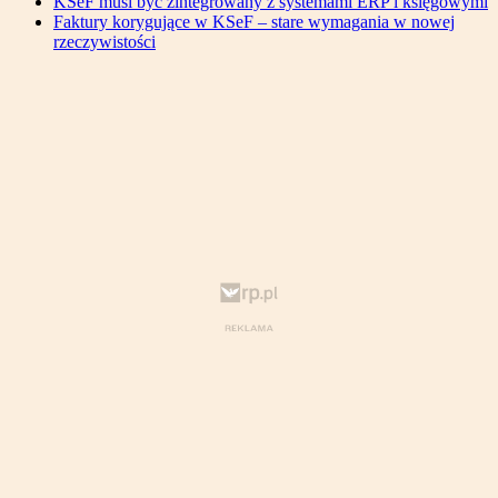
KSeF musi być zintegrowany z systemami ERP i księgowymi
Faktury korygujące w KSeF – stare wymagania w nowej
rzeczywistości