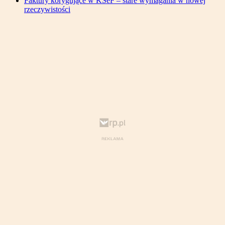
Faktury korygujące w KSeF – stare wymagania w nowej
rzeczywistości