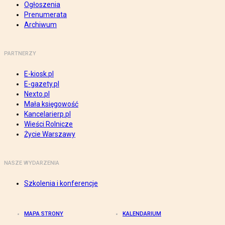
Ogłoszenia
Prenumerata
Archiwum
PARTNERZY
E-kiosk.pl
E-gazety.pl
Nexto.pl
Mała księgowość
Kancelarierp.pl
Wieści Rolnicze
Życie Warszawy
NASZE WYDARZENIA
Szkolenia i konferencje
MAPA STRONY
KALENDARIUM