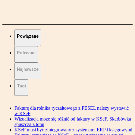
Powiązane
Polecane
Najnowsze
Tagi
Fakturę dla rolnika ryczałtowego z PESEL należy wystawić
w KSeF
Wizualizacja może się różnić od faktury w KSeF. Skarbówka
spuszcza z tonu
KSeF musi być zintegrowany z systemami ERP i księgowymi