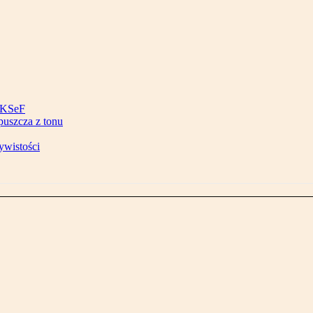
w KSeF
puszcza z tonu
ywistości