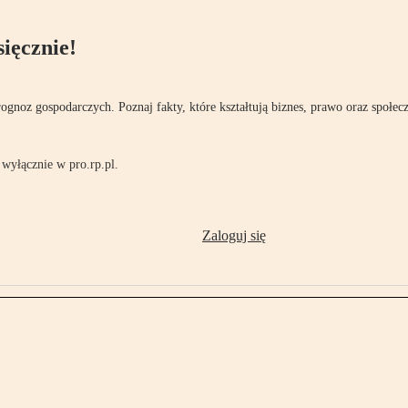
ięcznie!
rognoz gospodarczych. Poznaj fakty, które kształtują biznes, prawo oraz społec
wyłącznie w pro.rp.pl.
Zaloguj się