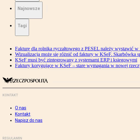
Najnowsze
Tagi
Fakturę dla rolnika ryczałtowego z PESEL należy wystawić 
Wizualizacja może się różnić od faktury w KSeF. Skarbówka s
KSeF musi być zintegrowany z systemami ERP i księgowymi
Faktury korygujące w KSeF – stare wymagania w nowej rzecz
KONTAKT
O nas
Kontakt
Napisz do nas
REGULAMIN