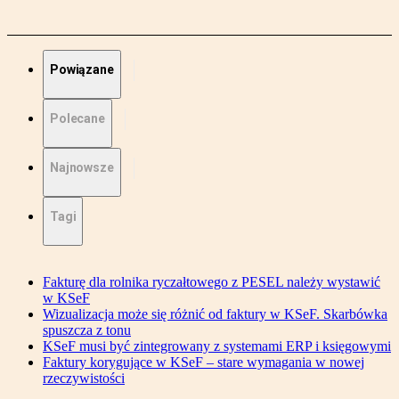
Powiązane
Polecane
Najnowsze
Tagi
Fakturę dla rolnika ryczałtowego z PESEL należy wystawić
w KSeF
Wizualizacja może się różnić od faktury w KSeF. Skarbówka
spuszcza z tonu
KSeF musi być zintegrowany z systemami ERP i księgowymi
Faktury korygujące w KSeF – stare wymagania w nowej
rzeczywistości