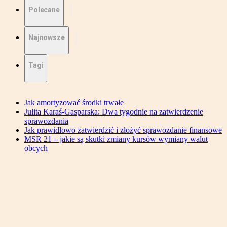
Polecane
Najnowsze
Tagi
Jak amortyzować środki trwałe
Julita Karaś-Gasparska: Dwa tygodnie na zatwierdzenie
sprawozdania
Jak prawidłowo zatwierdzić i złożyć sprawozdanie finansowe
MSR 21 – jakie są skutki zmiany kursów wymiany walut
obcych