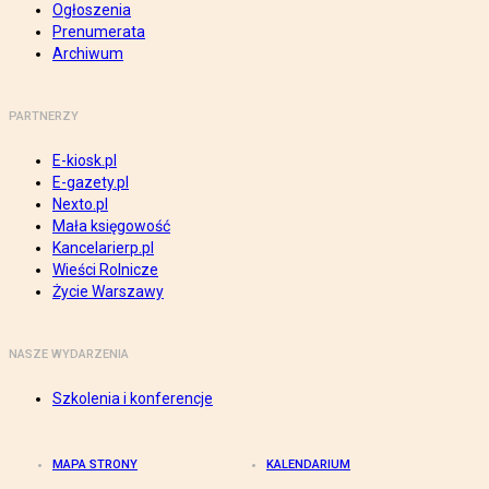
Ogłoszenia
Prenumerata
Archiwum
PARTNERZY
E-kiosk.pl
E-gazety.pl
Nexto.pl
Mała księgowość
Kancelarierp.pl
Wieści Rolnicze
Życie Warszawy
NASZE WYDARZENIA
Szkolenia i konferencje
MAPA STRONY
KALENDARIUM