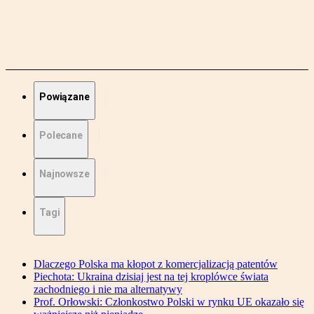
Powiązane
Polecane
Najnowsze
Tagi
Dlaczego Polska ma kłopot z komercjalizacją patentów
Piechota: Ukraina dzisiaj jest na tej kroplówce świata
zachodniego i nie ma alternatywy
Prof. Orłowski: Członkostwo Polski w rynku UE okazało się