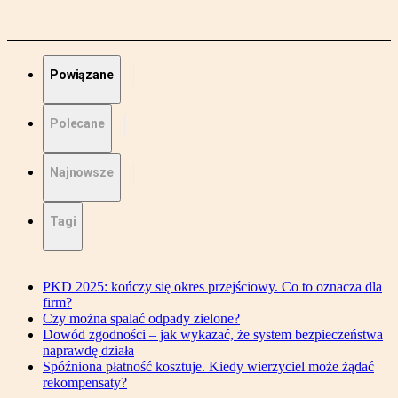
Powiązane
Polecane
Najnowsze
Tagi
PKD 2025: kończy się okres przejściowy. Co to oznacza dla
firm?
Czy można spalać odpady zielone?
Dowód zgodności – jak wykazać, że system bezpieczeństwa
naprawdę działa
Spóźniona płatność kosztuje. Kiedy wierzyciel może żądać
rekompensaty?