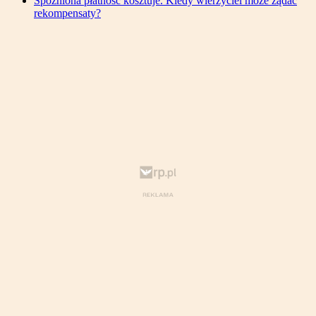
Spóźniona płatność kosztuje. Kiedy wierzyciel może żądać
rekompensaty?