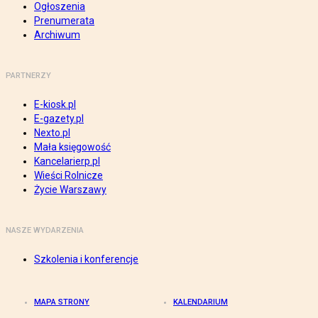
Ogłoszenia
Prenumerata
Archiwum
PARTNERZY
E-kiosk.pl
E-gazety.pl
Nexto.pl
Mała księgowość
Kancelarierp.pl
Wieści Rolnicze
Życie Warszawy
NASZE WYDARZENIA
Szkolenia i konferencje
MAPA STRONY
KALENDARIUM