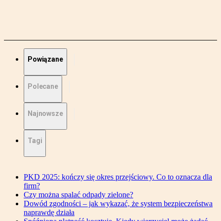
Powiązane
Polecane
Najnowsze
Tagi
PKD 2025: kończy się okres przejściowy. Co to oznacza dla
firm?
Czy można spalać odpady zielone?
Dowód zgodności – jak wykazać, że system bezpieczeństwa
naprawdę działa