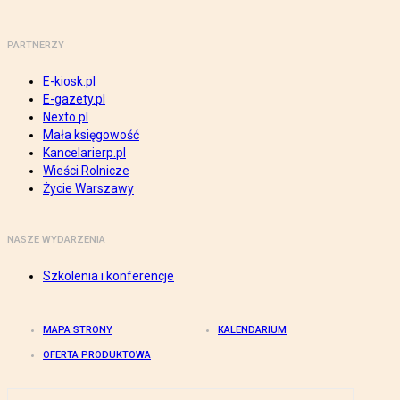
PARTNERZY
E-kiosk.pl
E-gazety.pl
Nexto.pl
Mała księgowość
Kancelarierp.pl
Wieści Rolnicze
Życie Warszawy
NASZE WYDARZENIA
Szkolenia i konferencje
MAPA STRONY
KALENDARIUM
OFERTA PRODUKTOWA