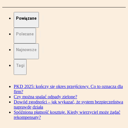
Powiązane
Polecane
Najnowsze
Tagi
PKD 2025: kończy się okres przejściowy. Co to oznacza dla
firm?
Czy można spalać odpady zielone?
Dowód zgodności – jak wykazać, że system bezpieczeństwa
naprawdę działa
Spóźniona płatność kosztuje. Kiedy wierzyciel może żądać
rekompensaty?