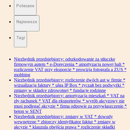
Polecane
Najnowsze
Tagi
Niezbędnik przedsiębiorcy: odszkodowanie za stłuczkę
firmowym autem * e-Doręczenia * amortyzacja nowej hali *
rozliczenie VAT przy eksporcie * prowizja fotografa a ZUS *
mobbing
Niezbędnik przedsiębiorcy: rozliczenie dwóch aut w firmie *
wizualizacja faktury * ulga IP Box * ryczałt bez podwyżki *
zmiany w składce zdrowotnej * fundacje rodzinne
Niezbędnik przedsiębiorcy: amortyzacja mieszkań * VAT na
zły rachunek * VAT dla eksporterów * wyrób akcyzowy nie
musi podlegać akcyzie * firma odpowie za przywłaszczenie *
beton w SENT
Niezbędnik przedsiębiorcy: zmiany w VAT * dowody
wewnętrzne * zbiorczy identyfikator faktur * zmiany w
akcyzie * klauzula obejścia prawa * rozliczenie składki