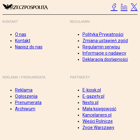
KONTAKT
REGULAMIN
O nas
Polityka Prywatności
Kontakt
Zmiana ustawień zgód
Napisz do nas
Regulamin serwisu
Informacje o nadawcy
Deklaracja dostępności
REKLAMA I PRENUMERATA
PARTNERZY
Reklama
E-kiosk.pl
Ogłoszenia
E-gazety.pl
Prenumerata
Nexto.pl
Archiwum
Mała księgowość
Kancelarierp.pl
Wieści Rolnicze
Życie Warszawy