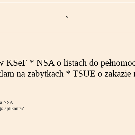
w KSeF * NSA o listach do pełnomoc
eklam na zabytkach * TSUE o zakazie 
ała NSA
o aplikanta?