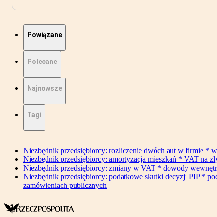
Powiązane
Polecane
Najnowsze
Tagi
Niezbędnik przedsiębiorcy: rozliczenie dwóch aut w firmie * w
Niezbędnik przedsiębiorcy: amortyzacja mieszkań * VAT na z
Niezbędnik przedsiębiorcy: zmiany w VAT * dowody wewnętrzne 
Niezbędnik przedsiębiorcy: podatkowe skutki decyzji PIP * po
zamówieniach publicznych