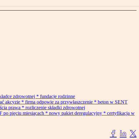
składce zdrowotnej * fundacje rodzinne
gać akcyzie * firma odpowie za przywłaszczenie * beton w SENT
cia prawa * rozliczenie składki zdrowotnej
F po pięciu miesiącach * nowy pakiet deregulacyjny * certyfikacja w