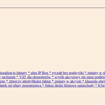
izualizacja faktury * ulga IP Box * ryczałt bez podwyżki * zmiany w 
ły rachunek * VAT dla eksporterów * wyrób akcyzowy nie musi podle
* zbiorczy identyfikator faktur * zmiany w akcyzie * klauzula obejś
datek od ofiary przestępstwa * fiskus śledzi firmowe samochody * KSe