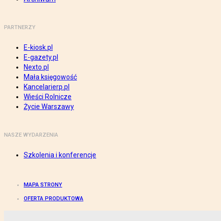
PARTNERZY
E-kiosk.pl
E-gazety.pl
Nexto.pl
Mała księgowość
Kancelarierp.pl
Wieści Rolnicze
Życie Warszawy
NASZE WYDARZENIA
Szkolenia i konferencje
MAPA STRONY
OFERTA PRODUKTOWA