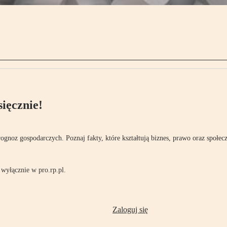
ięcznie!
rognoz gospodarczych. Poznaj fakty, które kształtują biznes, prawo oraz społec
wyłącznie w pro.rp.pl.
Zaloguj się