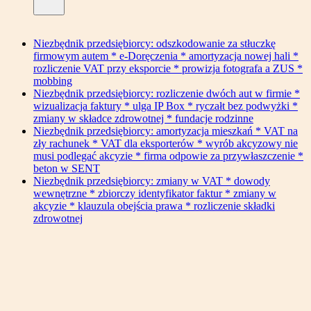
Niezbędnik przedsiębiorcy: odszkodowanie za stłuczkę
firmowym autem * e-Doręczenia * amortyzacja nowej hali *
rozliczenie VAT przy eksporcie * prowizja fotografa a ZUS *
mobbing
Niezbędnik przedsiębiorcy: rozliczenie dwóch aut w firmie *
wizualizacja faktury * ulga IP Box * ryczałt bez podwyżki *
zmiany w składce zdrowotnej * fundacje rodzinne
Niezbędnik przedsiębiorcy: amortyzacja mieszkań * VAT na
zły rachunek * VAT dla eksporterów * wyrób akcyzowy nie
musi podlegać akcyzie * firma odpowie za przywłaszczenie *
beton w SENT
Niezbędnik przedsiębiorcy: zmiany w VAT * dowody
wewnętrzne * zbiorczy identyfikator faktur * zmiany w
akcyzie * klauzula obejścia prawa * rozliczenie składki
zdrowotnej