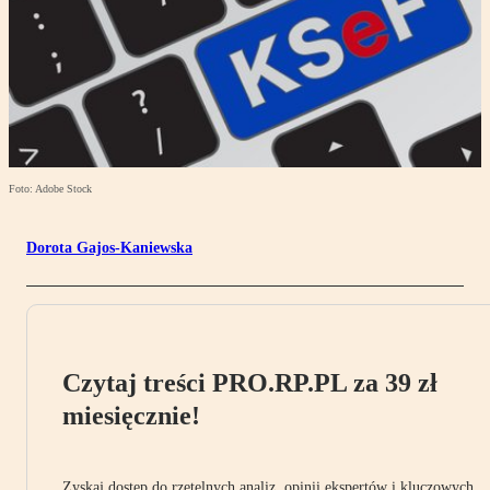
Foto: Adobe Stock
Dorota Gajos-Kaniewska
Czytaj treści PRO.RP.PL za 39 zł
miesięcznie!
Zyskaj dostęp do rzetelnych analiz, opinii ekspertów i kluczowych