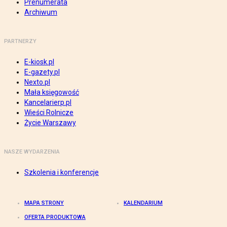
Prenumerata
Archiwum
PARTNERZY
E-kiosk.pl
E-gazety.pl
Nexto.pl
Mała księgowość
Kancelarierp.pl
Wieści Rolnicze
Życie Warszawy
NASZE WYDARZENIA
Szkolenia i konferencje
MAPA STRONY
KALENDARIUM
OFERTA PRODUKTOWA