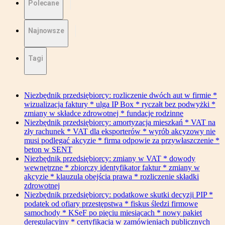
Polecane
Najnowsze
Tagi
Niezbędnik przedsiębiorcy: rozliczenie dwóch aut w firmie *
wizualizacja faktury * ulga IP Box * ryczałt bez podwyżki *
zmiany w składce zdrowotnej * fundacje rodzinne
Niezbędnik przedsiębiorcy: amortyzacja mieszkań * VAT na
zły rachunek * VAT dla eksporterów * wyrób akcyzowy nie
musi podlegać akcyzie * firma odpowie za przywłaszczenie *
beton w SENT
Niezbędnik przedsiębiorcy: zmiany w VAT * dowody
wewnętrzne * zbiorczy identyfikator faktur * zmiany w
akcyzie * klauzula obejścia prawa * rozliczenie składki
zdrowotnej
Niezbędnik przedsiębiorcy: podatkowe skutki decyzji PIP *
podatek od ofiary przestępstwa * fiskus śledzi firmowe
samochody * KSeF po pięciu miesiącach * nowy pakiet
deregulacyjny * certyfikacja w zamówieniach publicznych