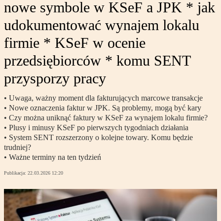
nowe symbole w KSeF a JPK * jak
udokumentować wynajem lokalu
firmie * KSeF w ocenie
przedsiębiorców * komu SENT
przysporzy pracy
• Uwaga, ważny moment dla fakturujących marcowe transakcje
• Nowe oznaczenia faktur w JPK. Są problemy, mogą być kary
• Czy można uniknąć faktury w KSeF za wynajem lokalu firmie?
• Plusy i minusy KSeF po pierwszych tygodniach działania
• System SENT rozszerzony o kolejne towary. Komu będzie
trudniej?
• Ważne terminy na ten tydzień
Publikacja:
22.03.2026 12:20