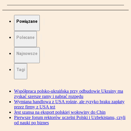
Powiązane
Polecane
Najnowsze
Tagi
Współpraca polsko-ukraińska przy odbudowie Ukrainy ma
zyskać szersze ramy i nabrać rozpędu
Wymiana handlowa z USA rośnie, ale ryzyko braku zapłaty
przez firmy z USA też
Jest szansa na eksport polskiej wołowiny do Chin
Pierwsze forum rektorów uczelni Polski i Uzbekistanu, czyli
od nauki po biznes