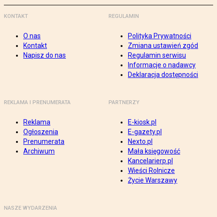
KONTAKT
REGULAMIN
O nas
Polityka Prywatności
Kontakt
Zmiana ustawień zgód
Napisz do nas
Regulamin serwisu
Informacje o nadawcy
Deklaracja dostępności
REKLAMA I PRENUMERATA
PARTNERZY
Reklama
E-kiosk.pl
Ogłoszenia
E-gazety.pl
Prenumerata
Nexto.pl
Archiwum
Mała księgowość
Kancelarierp.pl
Wieści Rolnicze
Życie Warszawy
NASZE WYDARZENIA