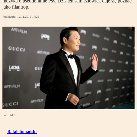
muzyka o pseudonimie Psy. Dziś ten sam człowiek daje się poznać
jako filantrop.
Publikacja:
12.11.2015 17:25
Foto: AFP
Rafał Tomański