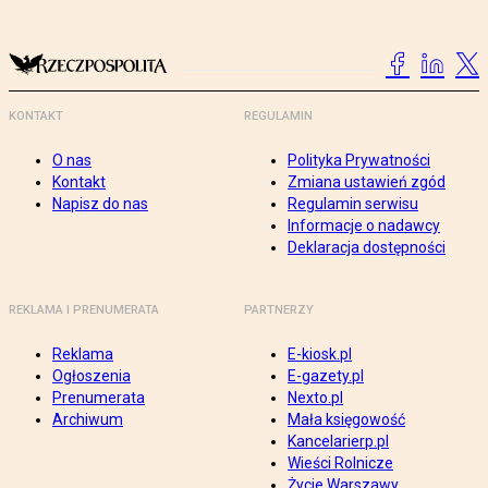
KONTAKT
REGULAMIN
O nas
Polityka Prywatności
Kontakt
Zmiana ustawień zgód
Napisz do nas
Regulamin serwisu
Informacje o nadawcy
Deklaracja dostępności
REKLAMA I PRENUMERATA
PARTNERZY
Reklama
E-kiosk.pl
Ogłoszenia
E-gazety.pl
Prenumerata
Nexto.pl
Archiwum
Mała księgowość
Kancelarierp.pl
Wieści Rolnicze
Życie Warszawy