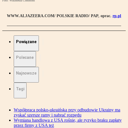
Foto: Wikimedia Commons
WWW.ALJAZEERA.COM/ POLSKIE RADIO/ PAP, oprac.
rp.pl
Powiązane
Polecane
Najnowsze
Tagi
Współpraca polsko-ukraińska przy odbudowie Ukrainy ma
zyskać szersze ramy i nabrać rozpędu
Wymiana handlowa z USA rośnie, ale ryzyko braku zapłaty
przez firmy z USA też