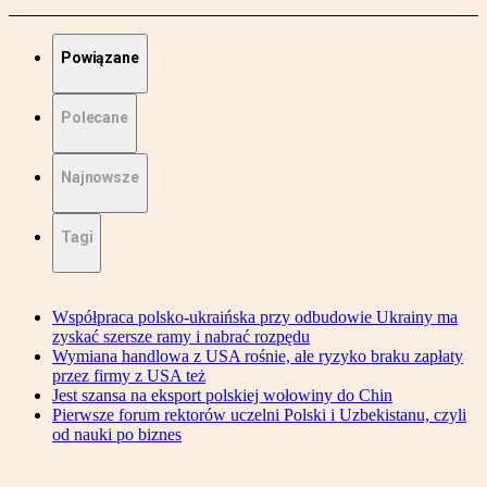
Powiązane
Polecane
Najnowsze
Tagi
Współpraca polsko-ukraińska przy odbudowie Ukrainy ma
zyskać szersze ramy i nabrać rozpędu
Wymiana handlowa z USA rośnie, ale ryzyko braku zapłaty
przez firmy z USA też
Jest szansa na eksport polskiej wołowiny do Chin
Pierwsze forum rektorów uczelni Polski i Uzbekistanu, czyli
od nauki po biznes