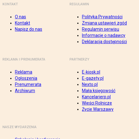
KONTAKT
REGULAMIN
O nas
Polityka Prywatności
Kontakt
Zmiana ustawień zgód
Napisz do nas
Regulamin serwisu
Informacje o nadawcy
Deklaracja dostępności
REKLAMA I PRENUMERATA
PARTNERZY
Reklama
E-kiosk.pl
Ogłoszenia
E-gazety.pl
Prenumerata
Nexto.pl
Archiwum
Mała księgowość
Kancelarierp.pl
Wieści Rolnicze
Życie Warszawy
NASZE WYDARZENIA