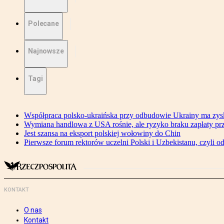
Polecane
Najnowsze
Tagi
Współpraca polsko-ukraińska przy odbudowie Ukrainy ma zysk
Wymiana handlowa z USA rośnie, ale ryzyko braku zapłaty pr
Jest szansa na eksport polskiej wołowiny do Chin
Pierwsze forum rektorów uczelni Polski i Uzbekistanu, czyli o
KONTAKT
O nas
Kontakt