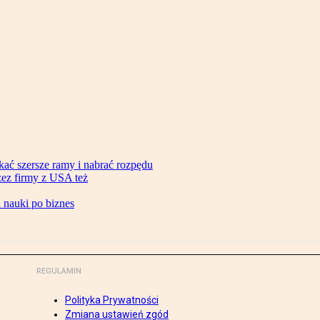
ać szersze ramy i nabrać rozpędu
zez firmy z USA też
d nauki po biznes
REGULAMIN
Polityka Prywatności
Zmiana ustawień zgód