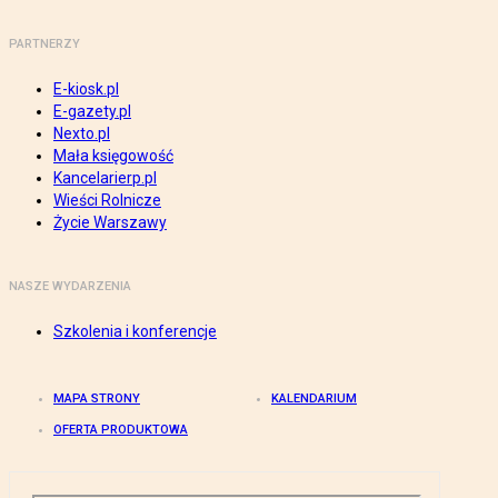
PARTNERZY
E-kiosk.pl
E-gazety.pl
Nexto.pl
Mała księgowość
Kancelarierp.pl
Wieści Rolnicze
Życie Warszawy
NASZE WYDARZENIA
Szkolenia i konferencje
MAPA STRONY
KALENDARIUM
OFERTA PRODUKTOWA