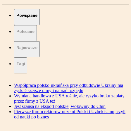
Powiązane
Polecane
Najnowsze
Tagi
Współpraca polsko-ukraińska przy odbudowie Ukrainy ma
zyskać szersze ramy i nabrać rozpędu
Wymiana handlowa z USA rośnie, ale ryzyko braku zapłaty
przez firmy z USA też
Jest szansa na eksport polskiej wołowiny do Chin
Pierwsze forum rektorów uczelni Polski i Uzbekistanu, czyli
od nauki po biznes