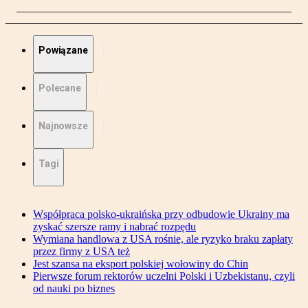
Powiązane
Polecane
Najnowsze
Tagi
Współpraca polsko-ukraińska przy odbudowie Ukrainy ma
zyskać szersze ramy i nabrać rozpędu
Wymiana handlowa z USA rośnie, ale ryzyko braku zapłaty
przez firmy z USA też
Jest szansa na eksport polskiej wołowiny do Chin
Pierwsze forum rektorów uczelni Polski i Uzbekistanu, czyli
od nauki po biznes