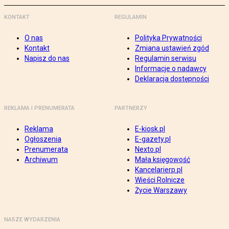
KONTAKT
REGULAMIN
O nas
Polityka Prywatności
Kontakt
Zmiana ustawień zgód
Napisz do nas
Regulamin serwisu
Informacje o nadawcy
Deklaracja dostępności
REKLAMA I PRENUMERATA
PARTNERZY
Reklama
E-kiosk.pl
Ogłoszenia
E-gazety.pl
Prenumerata
Nexto.pl
Archiwum
Mała księgowość
Kancelarierp.pl
Wieści Rolnicze
Życie Warszawy
NASZE WYDARZENIA