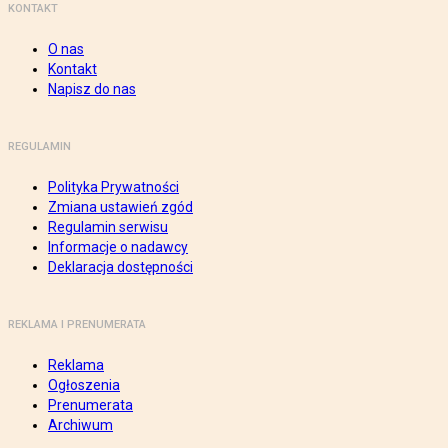
KONTAKT
O nas
Kontakt
Napisz do nas
REGULAMIN
Polityka Prywatności
Zmiana ustawień zgód
Regulamin serwisu
Informacje o nadawcy
Deklaracja dostępności
REKLAMA I PRENUMERATA
Reklama
Ogłoszenia
Prenumerata
Archiwum