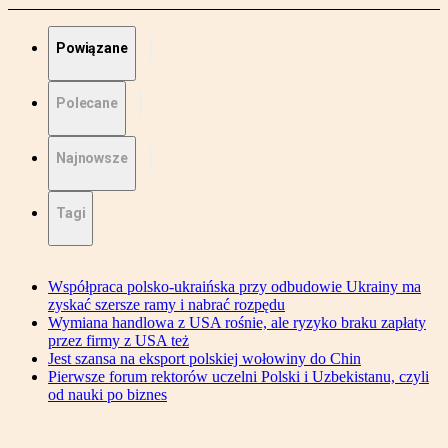
Powiązane
Polecane
Najnowsze
Tagi
Współpraca polsko-ukraińska przy odbudowie Ukrainy ma
zyskać szersze ramy i nabrać rozpędu
Wymiana handlowa z USA rośnie, ale ryzyko braku zapłaty
przez firmy z USA też
Jest szansa na eksport polskiej wołowiny do Chin
Pierwsze forum rektorów uczelni Polski i Uzbekistanu, czyli
od nauki po biznes