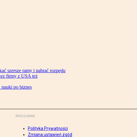
ać szersze ramy i nabrać rozpędu
zez firmy z USA też
d nauki po biznes
REGULAMIN
Polityka Prywatności
Zmiana ustawień zgód