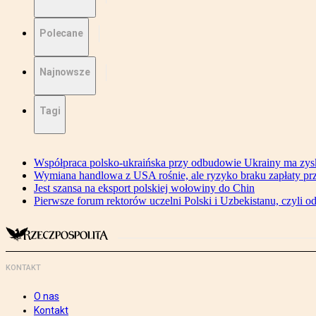
Polecane
Najnowsze
Tagi
Współpraca polsko-ukraińska przy odbudowie Ukrainy ma zysk
Wymiana handlowa z USA rośnie, ale ryzyko braku zapłaty pr
Jest szansa na eksport polskiej wołowiny do Chin
Pierwsze forum rektorów uczelni Polski i Uzbekistanu, czyli o
KONTAKT
O nas
Kontakt