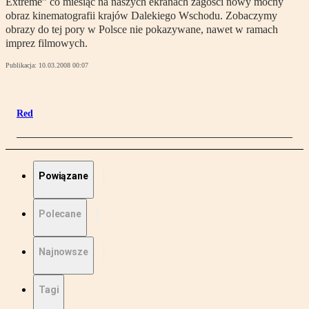
Extreme” co miesiąc na naszych ekranach zagości nowy mocny
obraz kinematografii krajów Dalekiego Wschodu. Zobaczymy
obrazy do tej pory w Polsce nie pokazywane, nawet w ramach
imprez filmowych.
Publikacja:
10.03.2008 00:07
Red
Powiązane
Polecane
Najnowsze
Tagi