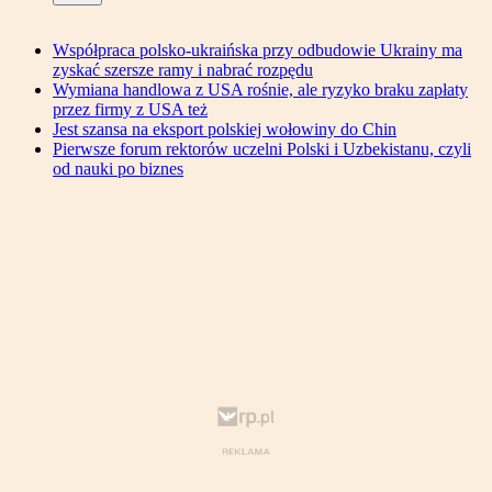
Współpraca polsko-ukraińska przy odbudowie Ukrainy ma
zyskać szersze ramy i nabrać rozpędu
Wymiana handlowa z USA rośnie, ale ryzyko braku zapłaty
przez firmy z USA też
Jest szansa na eksport polskiej wołowiny do Chin
Pierwsze forum rektorów uczelni Polski i Uzbekistanu, czyli
od nauki po biznes