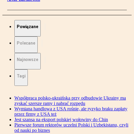
Powiązane
Polecane
Najnowsze
Tagi
Współpraca polsko-ukraińska przy odbudowie Ukrainy ma
zyskać szersze ramy i nabrać rozpędu
Wymiana handlowa z USA rośnie, ale ryzyko braku zapłaty
przez firmy z USA też
Jest szansa na eksport polskiej wołowiny do Chin
Pierwsze forum rektorów uczelni Polski i Uzbekistanu, czyli
od nauki po biznes