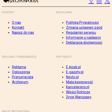
KONTAKT
REGULAMIN
O nas
Polityka Prywatności
Kontakt
Zmiana ustawień zgód
Napisz do nas
Regulamin serwisu
Informacje o nadawcy
Deklaracja dostępności
REKLAMA I PRENUMERATA
PARTNERZY
Reklama
E-kiosk.pl
Ogłoszenia
E-gazety.pl
Prenumerata
Nexto.pl
Archiwum
Mała księgowość
Kancelarierp.pl
Wieści Rolnicze
Życie Warszawy
NASZE WYDARZENIA